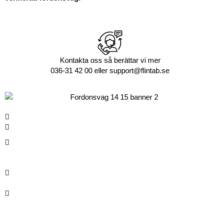
Kontakta oss så berättar vi mer
036-31 42 00 eller support@flintab.se
Inga serviceluckor i körbanan
Få antal skarvar
Bryggor är tillverkade av förspänd betong och konvexa
bryggor ger bättre avrinning av vatten och smuts.
Utrymme och förutsättningar för bra avrinning av vatten och
smuts.
Med färre lastceller och smartare placering minskar risken för
driftstörningar.
14-15 har färre och större fundament för att öka stabiliteten