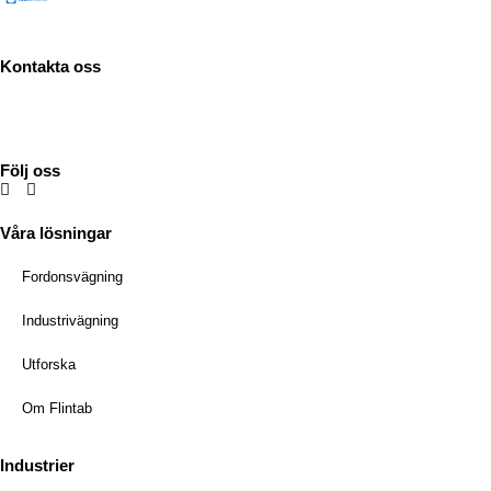
Kontakta oss
Tel:
036-31 42 00
Mejl:
info@flintab.se
Följ oss
Våra lösningar
Fordonsvägning
Industrivägning
Utforska
Om Flintab
Industrier