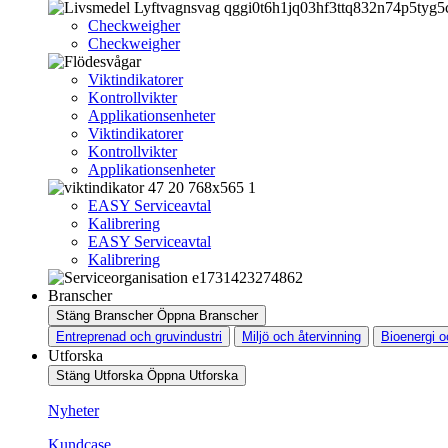
Checkweigher
Checkweigher
Viktindikatorer
Kontrollvikter
Applikationsenheter
Viktindikatorer
Kontrollvikter
Applikationsenheter
EASY Serviceavtal
Kalibrering
EASY Serviceavtal
Kalibrering
Branscher
Stäng Branscher
Öppna Branscher
Entreprenad och gruvindustri
Miljö och återvinning
Bioenergi o
Utforska
Stäng Utforska
Öppna Utforska
Nyheter
Kundcase