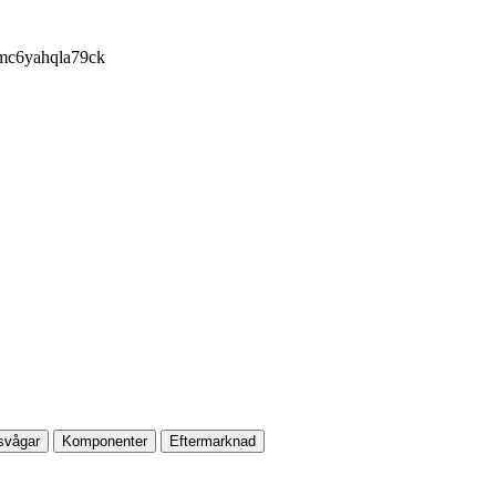
svågar
Komponenter
Eftermarknad