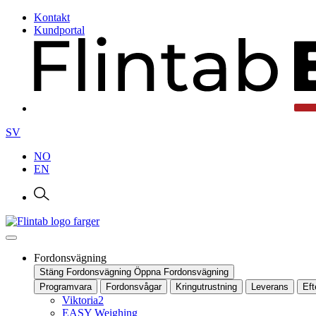
Kontakt
Kundportal
SV
NO
EN
Fordonsvägning
Stäng Fordonsvägning
Öppna Fordonsvägning
Programvara
Fordonsvågar
Kringutrustning
Leverans
Ef
Viktoria2
EASY Weighing