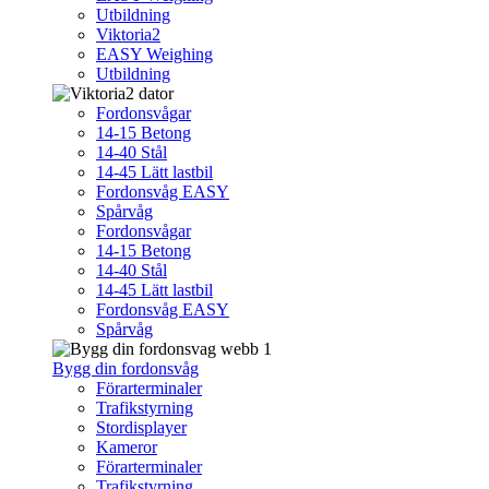
Utbildning
Viktoria2
EASY Weighing
Utbildning
Fordonsvågar
14-15 Betong
14-40 Stål
14-45 Lätt lastbil
Fordonsvåg EASY
Spårvåg
Fordonsvågar
14-15 Betong
14-40 Stål
14-45 Lätt lastbil
Fordonsvåg EASY
Spårvåg
Bygg din fordonsvåg
Förarterminaler
Trafikstyrning
Stordisplayer
Kameror
Förarterminaler
Trafikstyrning