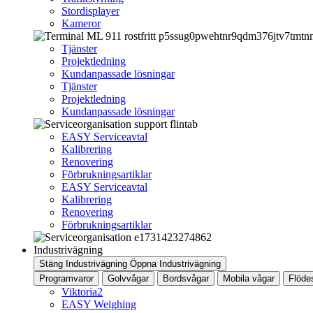
Stordisplayer
Kameror
Tjänster
Projektledning
Kundanpassade lösningar
Tjänster
Projektledning
Kundanpassade lösningar
EASY Serviceavtal
Kalibrering
Renovering
Förbrukningsartiklar
EASY Serviceavtal
Kalibrering
Renovering
Förbrukningsartiklar
Industrivägning
Stäng Industrivägning
Öppna Industrivägning
Programvaror
Golvvågar
Bordsvågar
Mobila vågar
Flöde
Viktoria2
EASY Weighing