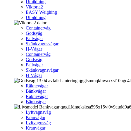
Utbildning
Viktoria2
EASY Weighing
Utbildning
Containervåg
Godsvåg
Pallvågar
Skänkvagnsvågar
H-Vågar
Containervåg
Godsvåg
Pallvågar
Skänkvagnsvågar
H-Vågar
Räknevågar
Bänkvågar
Räknevågar
Bänkvågar
Lyftvagnsvåg
Kranvågar
Lyftvagnsvåg
Kranvågar