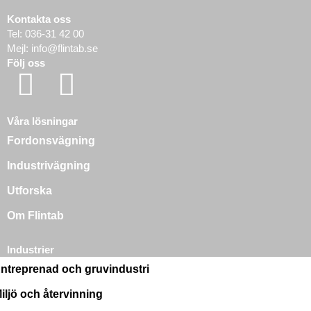
Kontakta oss
Tel:
036-31 42 00
Mejl:
info@flintab.se
Följ oss
Våra lösningar
Fordonsvägning
Industrivägning
Utforska
Om Flintab
Industrier
ntreprenad och gruvindustri
iljö och återvinning