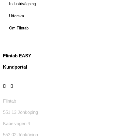
Industrivägning
Utforska
Om Flintab
Flintab EASY
Kundportal
Flintab
551 13 Jönköping
Kabelvägen 4
553 02 Jönköping