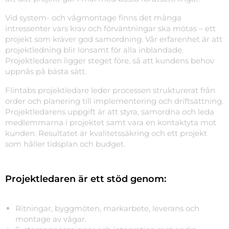
Vid system- och vågmontage finns det många
intressenter vars krav och förväntningar ska mötas – ett
projekt som kräver god samordning. Vår erfarenhet är att
projektledning blir lönsamt för alla inblandade.
Projektledaren ligger steget före, så att kundens behov
uppnås på bästa sätt.
Flintabs projektledare leder processen strukturerat från
order och planering till implementering och driftsättning.
Projektledarens uppgift är att styra, samordna och leda
medlemmarna i projektet samt vara en kontaktyta mot
kunden. Resultatet är kvalitetssäkring och ett projekt
som håller tidsplan och budget.
Projektledaren är ett stöd genom:
Ritningar, byggmöten, markarbete, leverans och
montage av vågar.