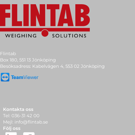
Flintab
Box 180, 551 13 Jönköping
Besöksadress: Kabelvägen 4, 553 02 Jönköping
Kontakta oss
Tel:
036-31 42 00
Mejl:
info@flintab.se
Följ oss