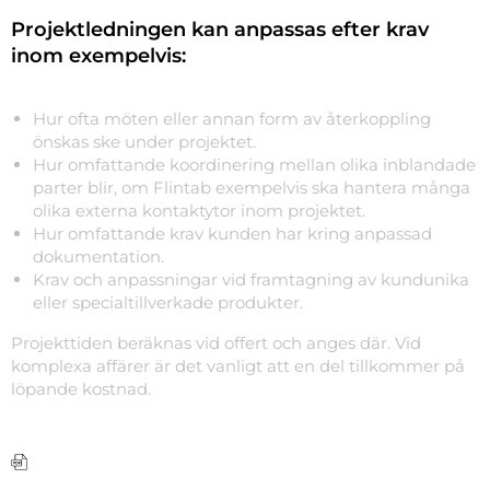
Projektledningen kan anpassas efter krav
inom exempelvis:
Hur ofta möten eller annan form av återkoppling
önskas ske under projektet.
Hur omfattande koordinering mellan olika inblandade
parter blir, om Flintab exempelvis ska hantera många
olika externa kontaktytor inom projektet.
Hur omfattande krav kunden har kring anpassad
dokumentation.
Krav och anpassningar vid framtagning av kundunika
eller specialtillverkade produkter.
Projekttiden beräknas vid offert och anges där. Vid
komplexa affärer är det vanligt att en del tillkommer på
löpande kostnad.
Folder projektledning