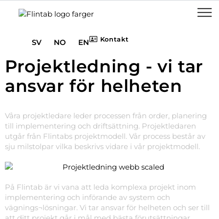
Kontakt
SV
NO
EN
Projektledning - vi tar
ansvar för helheten
Våra projektledare leder processen från order, planering
till implementering och driftsättning. Projektledaren
utgår från Flintabs projektmodell. Vår process består av
sju milstolpar vilka beskrivs vidare i vår projektmodell.
På Flintab är vi vana att leda komplexa projekt inom
implementering och införande av system och
vägnings¬lösningar. Vi tar ansvar för helheten och ser till
att ditt projekt går i mål med bästa förutsättningar.