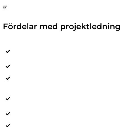
Folder projektmodell
Fördelar med projektledning
Samspelet mellan kund och leverantör är viktigt vid
komplexa order - projektledaren blir spindeln i
nätet och en kvalitetssäkring.
Kunden får en kanal att föra alla samtal med, vilket
minimerar risken att frågor faller mellan stolarna.
Projektledare planerar verksamheten i projektet
och vid förändringar uppdaterar tidsplaner.
Projektledaren säkerställer korrekt och tillräckliga
informationsflöden med kontinuerliga
avstämningsmöten med kund.
Projektledaren hanterar aktiviteter som tillkommer
under projektets gång, exempelvis ÄTA.
Projektledaren klargör vad som förväntas av