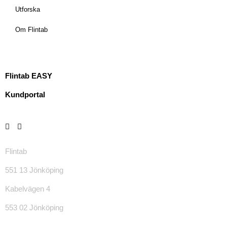
Utforska
Om Flintab
Flintab EASY
Kundportal
Flintab
551 13 Jönköping
Kabelvägen 4
553 02 Jönköping