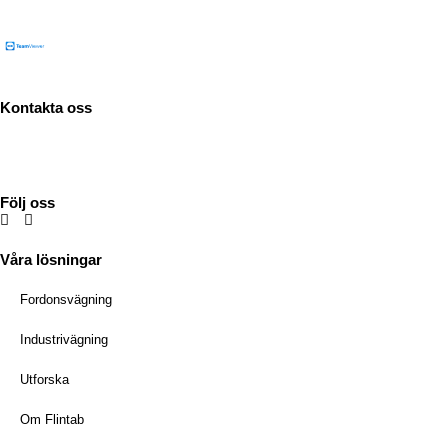
Kontakta oss
Tel:
036-31 42 00
Mejl:
info@flintab.se
Följ oss
Våra lösningar
Fordonsvägning
Industrivägning
Utforska
Om Flintab