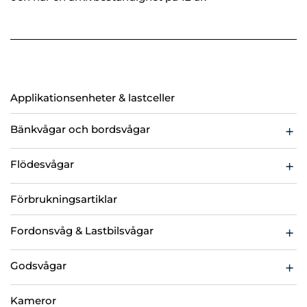
Applikationsenheter & lastceller
Bänkvågar och bordsvågar
Bänkvåg för torra miljöer
Flödesvågar
Bänkvåg för våta miljöer
Bandvågar
Kompletta vågar
Förbrukningsartiklar
Checkweigher
Vågplattform
Fordonsvåg & Lastbilsvågar
Fordonsvåg
Godsvågar
Spårvågar
Containervågar
Kameror