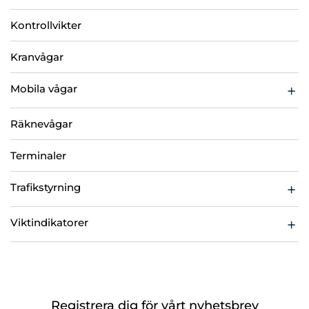
Godsvåg
H-Vågar
Kontrollvikter
Pallvågar
Kranvågar
Skänkvagnsvågar
Mobila vågar
Lyftvagnsvågar
Räknevågar
Terminaler
Trafikstyrning
Bommar
Viktindikatorer
Trafikljus
Stordisplayer
Viktindikatorer
Registrera dig för vårt nyhetsbrev