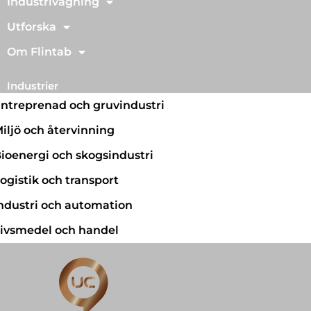
Industrivägning
Utforska
Om Flintab
Industrier
ntreprenad och gruvindustri
iljö och återvinning
ioenergi och skogsindustri
ogistik och transport
ndustri och automation
ivsmedel och handel