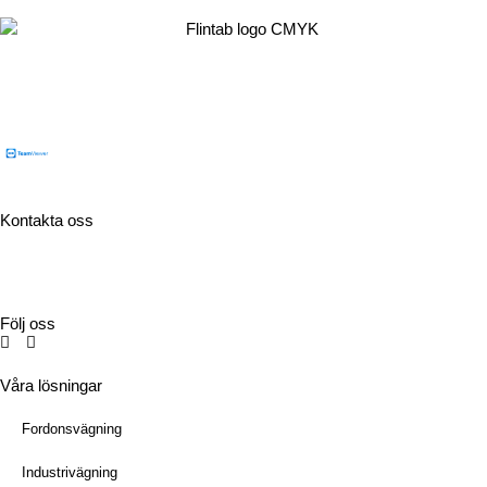
Flintab
Box 180, 551 13 Jönköping
Besöksadress: Kabelvägen 4, 553 02 Jönköping
Kontakta oss
Tel:
036-31 42 00
Mejl:
info@flintab.se
Följ oss
Våra lösningar
Fordonsvägning
Industrivägning