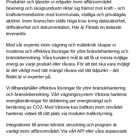
Produkter och tjänster vi erbjuder inom affärsområdet
bioenergi och skogsundustri riktar sig främst mot kraft – och
kraftvärmeindustrin med kommunala, statliga och privatägda
aktörer. Inom branschen ställs höga krav kring datasäkerhet,
driftsäkerhet och dokumentation. Här är Flintab en ledande
leverantör.
Med vår expertis inom vägning och mätteknik skapar vi
moderna och effektiva lösningar för yttre bränslehantering och
bränsleberedning. Våra kunders mål är att få ut mesta möjliga
energi av varje produkt eller råvara. För att det ska vara möjligt
är det viktigt med rätt mängd råvara vid rätt tidpunkt – det
flödet är vi experter på.
Vi tillhandahåller effektiva lösningar för yttre bränslehantering
och bränsleberedning. Vårt vägningssystem Viktoria hanterar
energiberäkningar för debitering per energimängd och
beräkning av CO2. Med Viktoria kan trafiken inom området
hanteras vidare till rätt plats via modulen trafikstyrning.
Integrationer till annan teknisk utrustning och program är
vanligt inom affärsområdet. Via vårt API eller våra anpassade