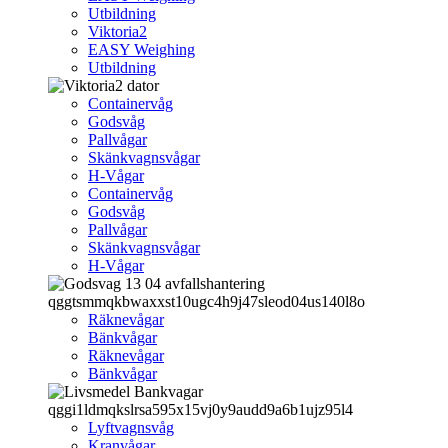
Utbildning
Viktoria2
EASY Weighing
Utbildning
Containervåg
Godsvåg
Pallvågar
Skänkvagnsvågar
H-Vågar
Containervåg
Godsvåg
Pallvågar
Skänkvagnsvågar
H-Vågar
Räknevågar
Bänkvågar
Räknevågar
Bänkvågar
Lyftvagnsvåg
Kranvågar