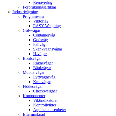
Renovering
Förbrukningsartiklar
Industrivägning
Programvara
Viktoria2
EASY Weighing
Golvvågar
Containervåg
Godsvåg
Pallvåg
Skänkvagnsvågar
H-vågar
Bordsvågar
Räknevågar
Bänkvågar
Mobila vågar
Lyftvagnsvåg
Kranvågar
Flödesvågar
Checkweigher
Komponenter
Viktindikatorer
Kontrollvikter
Applikationsenheter
Eftermarknad