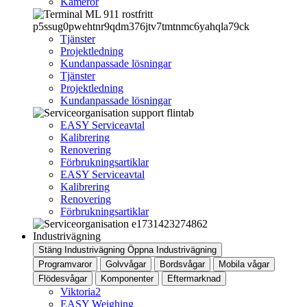
Kameror
Tjänster
Projektledning
Kundanpassade lösningar
Tjänster
Projektledning
Kundanpassade lösningar
EASY Serviceavtal
Kalibrering
Renovering
Förbrukningsartiklar
EASY Serviceavtal
Kalibrering
Renovering
Förbrukningsartiklar
Industrivägning
Stäng Industrivägning
Öppna Industrivägning
Programvaror
Golvvågar
Bordsvågar
Mobila vågar
Flödesvågar
Komponenter
Eftermarknad
Viktoria2
EASY Weighing