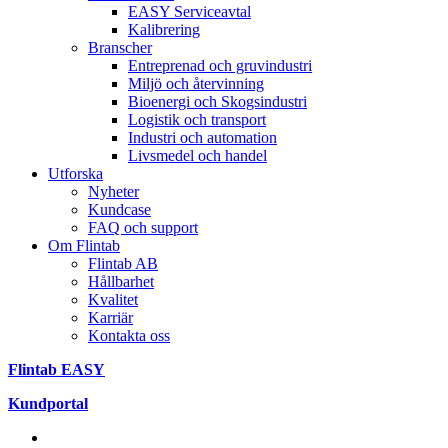
EASY Serviceavtal
Kalibrering
Branscher
Entreprenad och gruvindustri
Miljö och återvinning
Bioenergi och Skogsindustri
Logistik och transport
Industri och automation
Livsmedel och handel
Utforska
Nyheter
Kundcase
FAQ och support
Om Flintab
Flintab AB
Hållbarhet
Kvalitet
Karriär
Kontakta oss
Flintab EASY
Kundportal