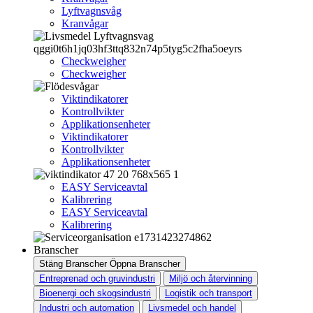
Lyftvagnsvåg
Kranvågar
Checkweigher
Checkweigher
Viktindikatorer
Kontrollvikter
Applikationsenheter
Viktindikatorer
Kontrollvikter
Applikationsenheter
EASY Serviceavtal
Kalibrering
EASY Serviceavtal
Kalibrering
Branscher
Stäng Branscher
Öppna Branscher
Entreprenad och gruvindustri
Miljö och återvinning
Bioenergi och skogsindustri
Logistik och transport
Industri och automation
Livsmedel och handel