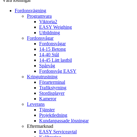
Våra lösningar
Fordonsvägning
Programvara
Viktoria2
EASY Weighing
Utbildning
Fordonsvågar
Fordonsvågar
14-15 Betong
14-40 Stål
14-45 Lätt lastbil
Spårvåg
Fordonsvåg EASY
Kringutrustning
Förarterminal
Trafikstyrning
Stordisplayer
Kameror
Leverans
Tjänster
Projektledning
Kundanpassade lösningar
Eftermarknad
EASY Serviceavtal