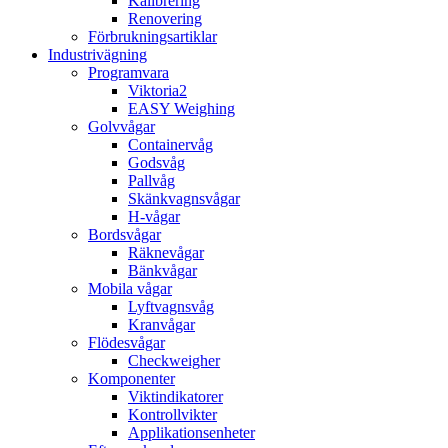
Kalibrering
Renovering
Förbrukningsartiklar
Industrivägning
Programvara
Viktoria2
EASY Weighing
Golvvågar
Containervåg
Godsvåg
Pallvåg
Skänkvagnsvågar
H-vågar
Bordsvågar
Räknevågar
Bänkvågar
Mobila vågar
Lyftvagnsvåg
Kranvågar
Flödesvågar
Checkweigher
Komponenter
Viktindikatorer
Kontrollvikter
Applikationsenheter