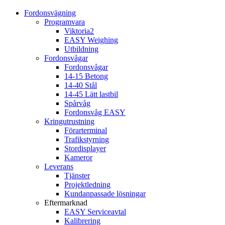
Fordonsvägning
Programvara
Viktoria2
EASY Weighing
Utbildning
Fordonsvågar
Fordonsvågar
14-15 Betong
14-40 Stål
14-45 Lätt lastbil
Spårvåg
Fordonsvåg EASY
Kringutrustning
Förarterminal
Trafikstyrning
Stordisplayer
Kameror
Leverans
Tjänster
Projektledning
Kundanpassade lösningar
Eftermarknad
EASY Serviceavtal
Kalibrering