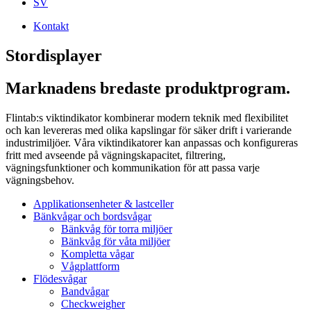
SV
Kontakt
Stordisplayer
Marknadens bredaste produktprogram.
Flintab:s viktindikator kombinerar modern teknik med flexibilitet
och kan levereras med olika kapslingar för säker drift i varierande
industrimiljöer. Våra viktindikatorer kan anpassas och konfigureras
fritt med avseende på vägningskapacitet, filtrering,
vägningsfunktioner och kommunikation för att passa varje
vägningsbehov.
Applikationsenheter & lastceller
Bänkvågar och bordsvågar
Bänkvåg för torra miljöer
Bänkvåg för våta miljöer
Kompletta vågar
Vågplattform
Flödesvågar
Bandvågar
Checkweigher