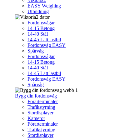
Viktoria2
EASY Weighing
Utbildning
Fordonsvågar
14-15 Betong
14-40 Stål
14-45 Lätt lastbil
Fordonsvåg EASY
Spårvåg
Fordonsvågar
14-15 Betong
14-40 Stål
14-45 Lätt lastbil
Fordonsvåg EASY
Spårvåg
Bygg din fordonsvåg
Förarterminaler
Trafikstyrning
Stordisplayer
Kameror
Förarterminaler
Trafikstyrning
Stordisplayer