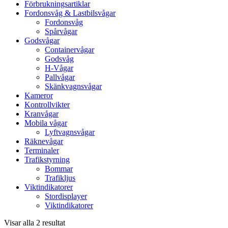
Förbrukningsartiklar
Fordonsvåg & Lastbilsvågar
Fordonsvåg
Spårvågar
Godsvågar
Containervågar
Godsvåg
H-Vågar
Pallvågar
Skänkvagnsvågar
Kameror
Kontrollvikter
Kranvågar
Mobila vågar
Lyftvagnsvågar
Räknevågar
Terminaler
Trafikstyrning
Bommar
Trafikljus
Viktindikatorer
Stordisplayer
Viktindikatorer
Visar alla 2 resultat