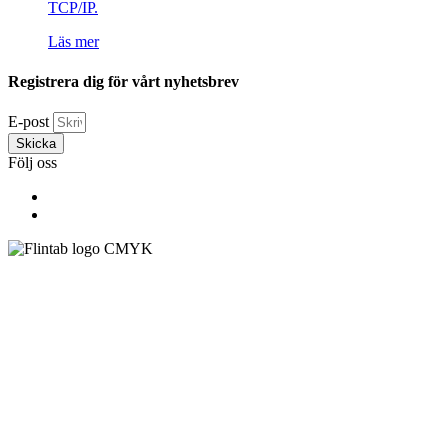
TCP/IP.
Läs mer
Registrera dig för vårt nyhetsbrev
E-post
Skicka
Följ oss
Flintab
Box 180, 551 13 Jönköping
Besöksadress: Kabelvägen 4, 553 02 Jönköping