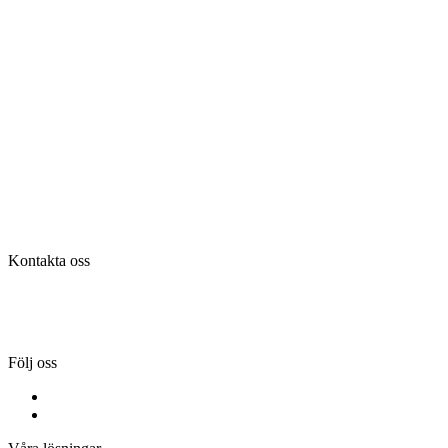
Kontakta oss
Tel:
036-31 42 00
Mejl:
info@flintab.se
Följ oss