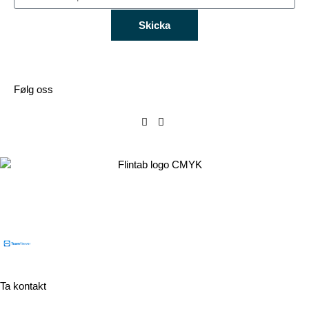
Skicka
Følg oss
Flintab AB
Box 180, 551 13 Jönköping, Sverige
Besøksadresse: Kabelvägen 4, 553 02 Jönköping
Ta kontakt
Tel:
+46 (0)36-31 42 00