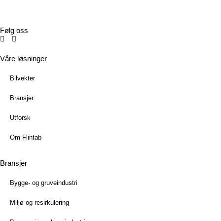
Mejl:
info@flintab.se
Følg oss
Våre løsninger
Bilvekter
Bransjer
Utforsk
Om Flintab
Bransjer
Bygge- og gruveindustri
Miljø og resirkulering