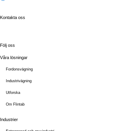
Kontakta oss
Tel:
036-31 42 00
Mejl:
info@flintab.se
Följ oss
Våra lösningar
Fordonsvägning
Industrivägning
Utforska
Om Flintab
Industrier