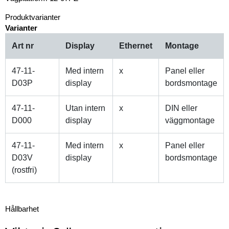
Produktvarianter
Varianter
Art nr
Display
Ethernet
Montage
47-11-
Med intern
x
Panel eller
D03P
display
bordsmontage
47-11-
Utan intern
x
DIN eller
D000
display
väggmontage
47-11-
Med intern
x
Panel eller
D03V
display
bordsmontage
(rostfri)
Hållbarhet