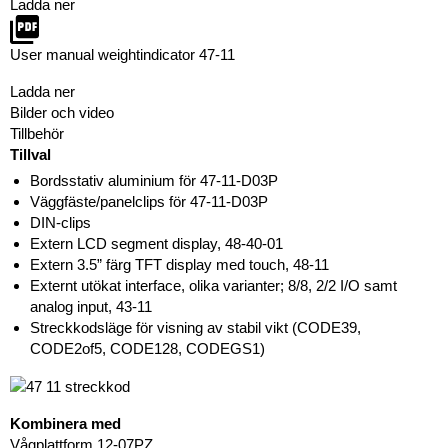
Ladda ner
User manual weightindicator 47-11
Ladda ner
Bilder och video
Tillbehör
Tillval
Bordsstativ aluminium för 47-11-D03P
Väggfäste/panelclips för 47-11-D03P
DIN-clips
Extern LCD segment display, 48-40-01
Extern 3.5” färg TFT display med touch, 48-11
Externt utökat interface, olika varianter; 8/8, 2/2 I/O samt
analog input, 43-11
Streckkodsläge för visning av stabil vikt (CODE39,
CODE2of5, CODE128, CODEGS1)
Kombinera med
Vågplattform 12-07PZ