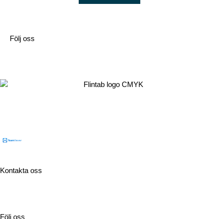
Följ oss
Flintab
Box 180, 551 13 Jönköping
Besöksadress: Kabelvägen 4, 553 02 Jönköping
Kontakta oss
Tel:
036-31 42 00
Mejl:
info@flintab.se
Följ oss