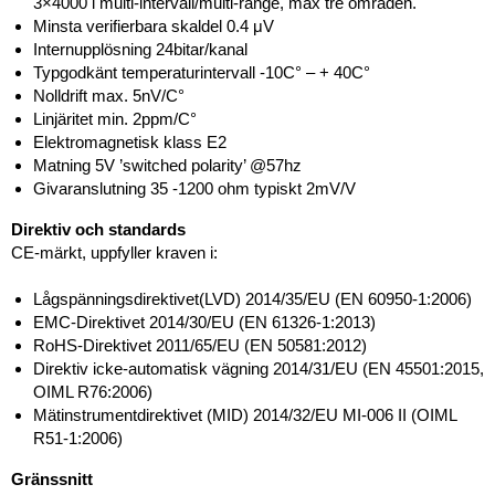
3×4000 i multi-intervall/multi-range, max tre områden.
Minsta verifierbara skaldel 0.4 μV
Internupplösning 24bitar/kanal
Typgodkänt temperaturintervall -10C° – + 40C°
Nolldrift max. 5nV/C°
Linjäritet min. 2ppm/C°
Elektromagnetisk klass E2
Matning 5V ’switched polarity’ @57hz
Givaranslutning 35 -1200 ohm typiskt 2mV/V
Direktiv och standards
CE-märkt, uppfyller kraven i:
Lågspänningsdirektivet(LVD) 2014/35/EU (EN 60950-1:2006)
EMC-Direktivet 2014/30/EU (EN 61326-1:2013)
RoHS-Direktivet 2011/65/EU (EN 50581:2012)
Direktiv icke-automatisk vägning 2014/31/EU (EN 45501:2015,
OIML R76:2006)
Mätinstrumentdirektivet (MID) 2014/32/EU MI-006 II (OIML
R51-1:2006)
Gränssnitt