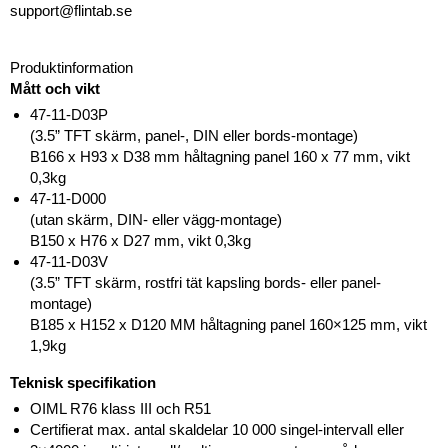
support@flintab.se
Produktinformation
Mått och vikt
47-11-D03P
(3.5” TFT skärm, panel-, DIN eller bords-montage)
B166 x H93 x D38 mm håltagning panel 160 x 77 mm, vikt
0,3kg
47-11-D000
(utan skärm, DIN- eller vägg-montage)
B150 x H76 x D27 mm, vikt 0,3kg
47-11-D03V
(3.5” TFT skärm, rostfri tät kapsling bords- eller panel-
montage)
B185 x H152 x D120 MM håltagning panel 160×125 mm, vikt
1,9kg
Teknisk specifikation
OIML R76 klass III och R51
Certifierat max. antal skaldelar 10 000 singel-intervall eller