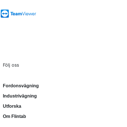
Besöksadress: Kabelvägen 4, 553 02 Jönköping
Kontakta oss
Tel:
036-31 42 00
Mejl:
info@flintab.se
Följ oss
Våra lösningar
Fordonsvägning
Industrivägning
Utforska
Om Flintab