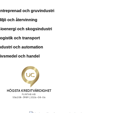
Industrier
ntreprenad och gruvindustri
iljö och återvinning
ioenergi och skogsindustri
ogistik och transport
ndustri och automation
ivsmedel och handel