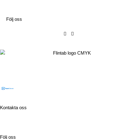
Följ oss
Flintab
Box 180, 551 13 Jönköping
Besöksadress: Kabelvägen 4, 553 02 Jönköping
Kontakta oss
Tel:
036-31 42 00
Mejl:
info@flintab.se
Följ oss