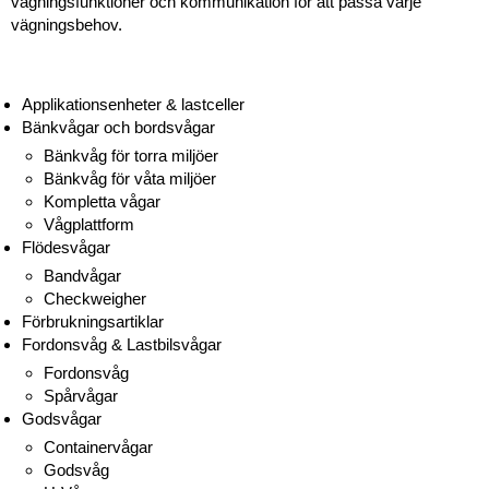
vägningsfunktioner och kommunikation för att passa varje
vägningsbehov.
Applikationsenheter & lastceller
Bänkvågar och bordsvågar
Bänkvåg för torra miljöer
Bänkvåg för våta miljöer
Kompletta vågar
Vågplattform
Flödesvågar
Bandvågar
Checkweigher
Förbrukningsartiklar
Fordonsvåg & Lastbilsvågar
Fordonsvåg
Spårvågar
Godsvågar
Containervågar
Godsvåg