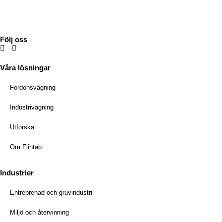
Tel:
036-31 42 00
Mejl:
info@flintab.se
Följ oss
Våra lösningar
Fordonsvägning
Industrivägning
Utforska
Om Flintab
Industrier
Entreprenad och gruvindustri
Miljö och återvinning