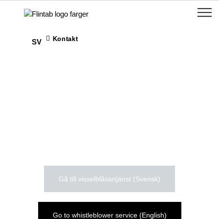
Kontakt
SV
Vi vill göra rätt – vår
visselblåsartjänst
Gå till visselblåsartjänst (Svensk)
Go to whistleblower service (English)