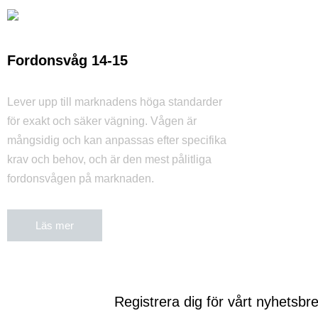
Fordonsvåg 14-15
Lever upp till marknadens höga standarder
för exakt och säker vägning. Vågen är
mångsidig och kan anpassas efter specifika
krav och behov, och är den mest pålitliga
fordonsvågen på marknaden.
Läs mer
Registrera dig för vårt nyhetsbr