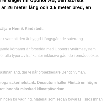
rre slaget till Uponor AB, den största
n är 26 meter lång och 3,5 meter bred, en
säljare Henrik Kindstedt.
ack vare att den är byggd i längsgående suterräng.
iggande körbanor är försedda med Uponors ytvärmesystem,
ör alla typer av trafikanter inklusive gående i området ökas
Västmanland, där vi når projektledare Bengt Nyman.
as höga säkerhetstänk. Dessutom håller Flintab en högre
lket innebär minskad klimatpåverkan.
gningen för vägning. Material som sedan förvaras i silos innan