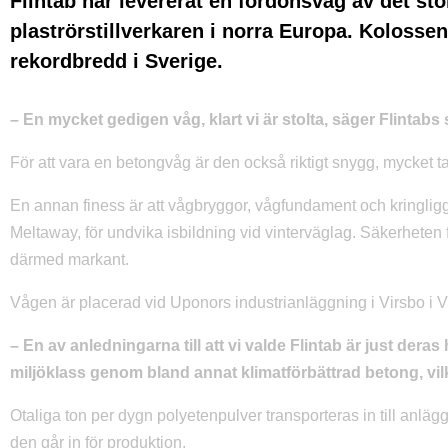
Flintab har levererat en fordonsvåg av det stö
plaströrstillverkaren i norra Europa. Kolosse
rekordbredd i Sverige.
– En mycket gedigen våg, klart vi är stolta, säger Flintabs 
För att vara en betongvåg är den också riktigt snygg, mycket t
En annan finess är att vågbryggor, vågfundament och kringl
Meltaway, för undvika isbildning vid vinterväglag. Säkerheten f
därmed markant.
Vågen är placerad vid Uponors industrianläggning i Virsbo i 
– En av anledningarna till att vi valde Flintab är just der
miljöklass genom bland annat klimatförbättrad betong, vi
Otaliga ton per dygn polyetenpulver transporteras in till anläg
den går in för produktion.