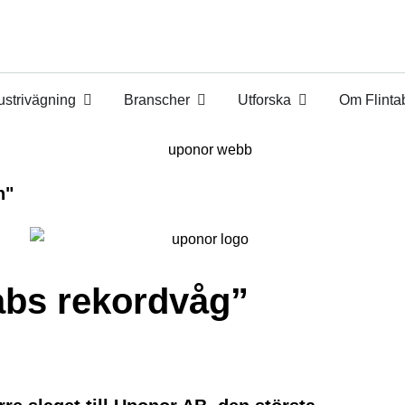
ustrivägning
Branscher
Utforska
Om Flinta
n"
abs rekordvåg”