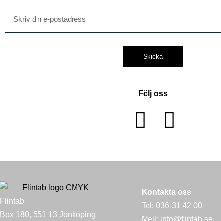
Skicka
Följ oss
Kontakta oss
Flintab
Tel:
036-31 42 00
Box 180, 551 13 Jönköping
Mejl:
info@flintab.se