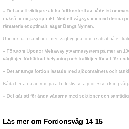
– Det är allt viktigare att ha full kontroll av både inkom
också ur miljösynpunkt. Med ett vågsystem med denna prec
råmaterialet optimalt, säger Bengt Nyman.
Uponor har i samband med vägbyggnationen satsat på ett traf
– Förutom Uponor Meltaway ytvärmesystem på mer än 1000
väglinjer, förbättrad belysning och trafikljus för att förhi
– Det är tunga fordon lastade med sjöcontainers och tankb
Båda herrarna är inne på att effektivisera processen kring vå
– Det går att förlänga vågarna med sektioner och samtidigt ö
Läs mer om Fordonsvåg 14-15