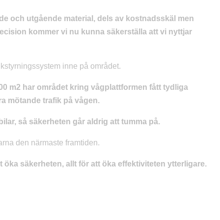
mande och utgående material, dels av kostnadsskäl men
ision kommer vi nu kunna säkerställa att vi nyttjar
ikstyrningssystem inne på området.
 m2 har området kring vågplattformen fått tydliga
ndra mötande trafik på vågen.
ilar, så säkerheten går aldrig att tumma på.
garna den närmaste framtiden.
ka säkerheten, allt för att öka effektiviteten ytterligare.