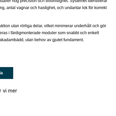
ler hög precision och tillförlitlighet. Systemet identifierar
ng, antal vagnar och hastighet, och undantar lok för korrekt
ktion utan rörliga delar, vilket minimerar underhåll och gör
reras i färdigmonterade moduler som snabbt och enkelt
 makadambädd, utan behov av gjutet fundament.
la
r vi mer