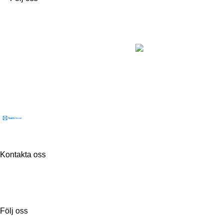
Flintab
Box 180, 551 13 Jönköping
Besöksadress: Kabelvägen 4, 553 02 Jönköping
Kontakta oss
Tel:
036-31 42 00
Mejl:
info@flintab.se
Följ oss