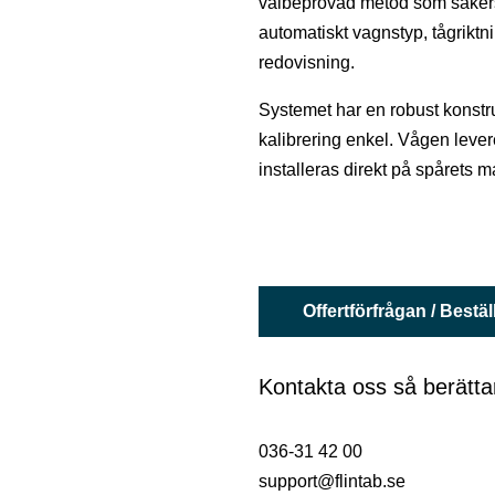
välbeprövad metod som säkerstäl
automatiskt vagnstyp, tågriktni
redovisning.
Systemet har en robust konstru
kalibrering enkel. Vågen leve
installeras direkt på spårets
Offertförfrågan / Bestäl
Kontakta oss så berätta
036-31 42 00
support@flintab.se