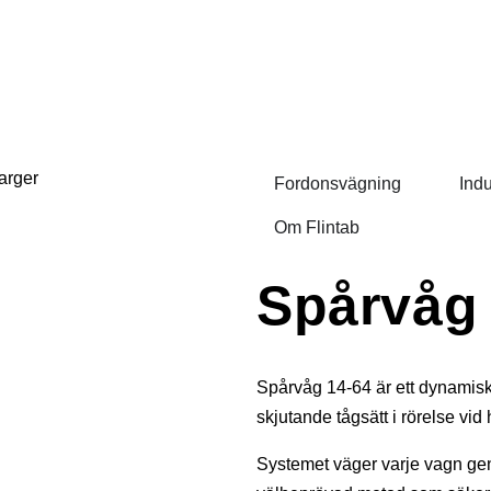
Fordonsvägning
Ind
Om Flintab
Spårvåg
Spårvåg 14-64 är ett dynamis
skjutande tågsätt i rörelse vid 
Systemet väger varje vagn geno