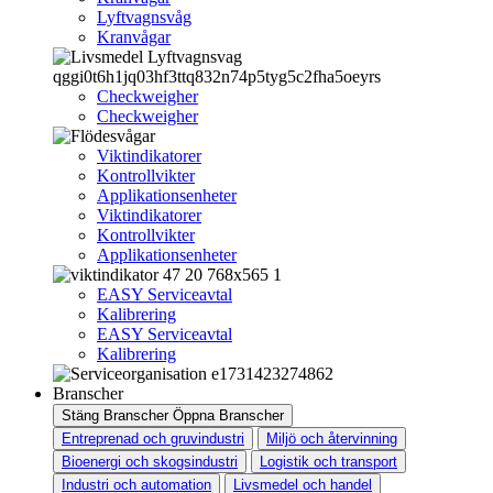
Lyftvagnsvåg
Kranvågar
Checkweigher
Checkweigher
Viktindikatorer
Kontrollvikter
Applikationsenheter
Viktindikatorer
Kontrollvikter
Applikationsenheter
EASY Serviceavtal
Kalibrering
EASY Serviceavtal
Kalibrering
Branscher
Stäng Branscher
Öppna Branscher
Entreprenad och gruvindustri
Miljö och återvinning
Bioenergi och skogsindustri
Logistik och transport
Industri och automation
Livsmedel och handel