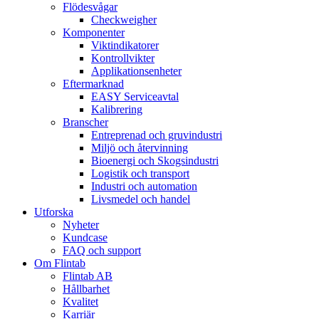
Flödesvågar
Checkweigher
Komponenter
Viktindikatorer
Kontrollvikter
Applikationsenheter
Eftermarknad
EASY Serviceavtal
Kalibrering
Branscher
Entreprenad och gruvindustri
Miljö och återvinning
Bioenergi och Skogsindustri
Logistik och transport
Industri och automation
Livsmedel och handel
Utforska
Nyheter
Kundcase
FAQ och support
Om Flintab
Flintab AB
Hållbarhet
Kvalitet
Karriär