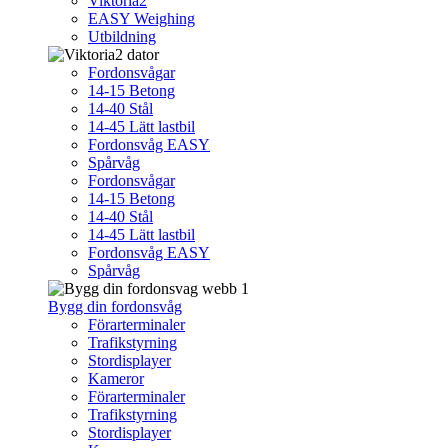
Viktoria2
EASY Weighing
Utbildning
Fordonsvågar
14-15 Betong
14-40 Stål
14-45 Lätt lastbil
Fordonsvåg EASY
Spårvåg
Fordonsvågar
14-15 Betong
14-40 Stål
14-45 Lätt lastbil
Fordonsvåg EASY
Spårvåg
Bygg din fordonsvåg
Förarterminaler
Trafikstyrning
Stordisplayer
Kameror
Förarterminaler
Trafikstyrning
Stordisplayer