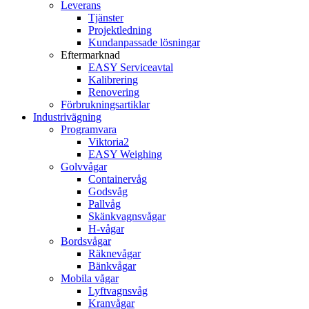
Leverans
Tjänster
Projektledning
Kundanpassade lösningar
Eftermarknad
EASY Serviceavtal
Kalibrering
Renovering
Förbrukningsartiklar
Industrivägning
Programvara
Viktoria2
EASY Weighing
Golvvågar
Containervåg
Godsvåg
Pallvåg
Skänkvagnsvågar
H-vågar
Bordsvågar
Räknevågar
Bänkvågar
Mobila vågar
Lyftvagnsvåg
Kranvågar