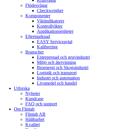
Kranvågar
Flödesvågar
Checkweigher
Komponenter
Viktindikatorer
Kontrollvikter
Applikationsenheter
Eftermarknad
EASY Serviceavtal
Kalibrering
Branscher
Entreprenad och gruvindustri
Miljö och återvinning
Bioenergi och Skogsindustri
Logistik och transport
Industri och automation
Livsmedel och handel
Utforska
Nyheter
Kundcase
FAQ och support
Om Flintab
Flintab AB
Hållbarhet
Kvalitet