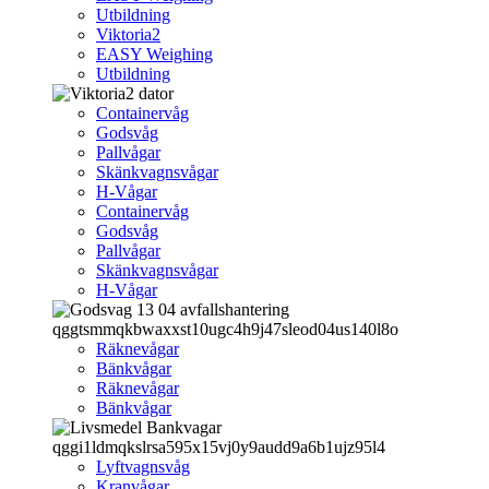
Utbildning
Viktoria2
EASY Weighing
Utbildning
Containervåg
Godsvåg
Pallvågar
Skänkvagnsvågar
H-Vågar
Containervåg
Godsvåg
Pallvågar
Skänkvagnsvågar
H-Vågar
Räknevågar
Bänkvågar
Räknevågar
Bänkvågar
Lyftvagnsvåg
Kranvågar