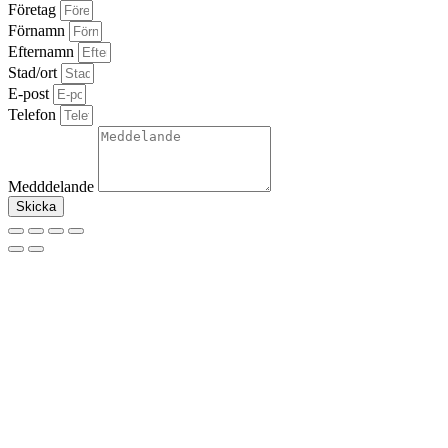
Företag
Förnamn
Efternamn
Stad/ort
E-post
Telefon
Medddelande
Skicka