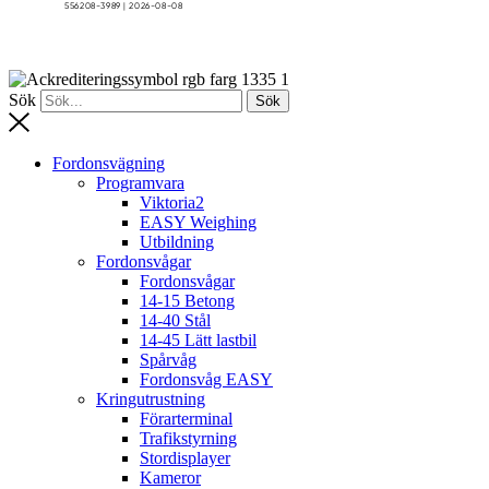
Sök
Sök
Fordonsvägning
Programvara
Viktoria2
EASY Weighing
Utbildning
Fordonsvågar
Fordonsvågar
14-15 Betong
14-40 Stål
14-45 Lätt lastbil
Spårvåg
Fordonsvåg EASY
Kringutrustning
Förarterminal
Trafikstyrning
Stordisplayer
Kameror