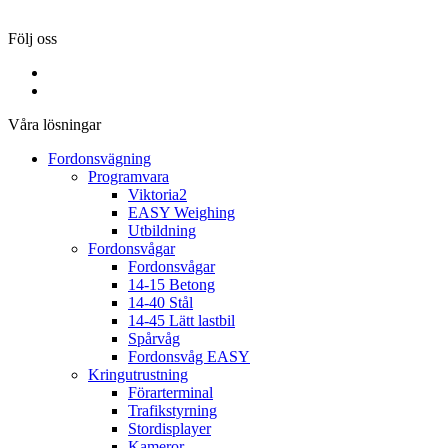
Mejl:
info@flintab.se
Följ oss
Våra lösningar
Fordonsvägning
Programvara
Viktoria2
EASY Weighing
Utbildning
Fordonsvågar
Fordonsvågar
14-15 Betong
14-40 Stål
14-45 Lätt lastbil
Spårvåg
Fordonsvåg EASY
Kringutrustning
Förarterminal
Trafikstyrning
Stordisplayer
Kameror