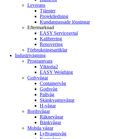
Leverans
Tjänster
Projektledning
Kundanpassade lösningar
Eftermarknad
EASY Serviceavtal
Kalibrering
Renovering
Förbrukningsartiklar
Industrivägning
Programvara
Viktoria2
EASY Weighing
Golvvågar
Containervåg
Godsvåg
Pallvåg
Skänkvagnsvågar
H-vågar
Bordsvågar
Räknevågar
Bänkvågar
Mobila vågar
Lyftvagnsvåg