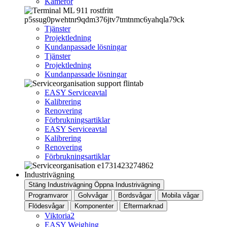
Kameror
Tjänster
Projektledning
Kundanpassade lösningar
Tjänster
Projektledning
Kundanpassade lösningar
EASY Serviceavtal
Kalibrering
Renovering
Förbrukningsartiklar
EASY Serviceavtal
Kalibrering
Renovering
Förbrukningsartiklar
Industrivägning
Stäng Industrivägning
Öppna Industrivägning
Programvaror
Golvvågar
Bordsvågar
Mobila vågar
Flödesvågar
Komponenter
Eftermarknad
Viktoria2
EASY Weighing