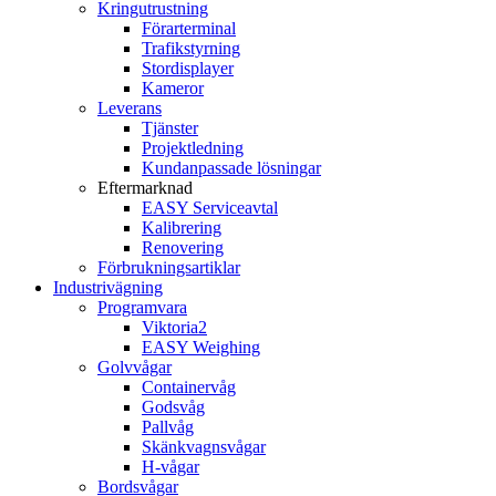
Kringutrustning
Förarterminal
Trafikstyrning
Stordisplayer
Kameror
Leverans
Tjänster
Projektledning
Kundanpassade lösningar
Eftermarknad
EASY Serviceavtal
Kalibrering
Renovering
Förbrukningsartiklar
Industrivägning
Programvara
Viktoria2
EASY Weighing
Golvvågar
Containervåg
Godsvåg
Pallvåg
Skänkvagnsvågar
H-vågar
Bordsvågar