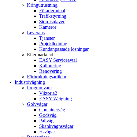
Kringutrustning
Förarterminal
Trafikstyrning
Stordisplayer
Kameror
Leverans
Tjänster
Projektledning
Kundanpassade lösningar
Eftermarknad
EASY Serviceavtal
Kalibrering
Renovering
Förbrukningsartiklar
Industrivägning
Programvara
Viktoria2
EASY Weighing
Golvvågar
Containervåg
Godsvåg
Pallvåg
Skänkvagnsvågar
H-vågar