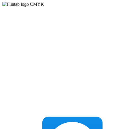
Flintab
Box 180, 551 13 Jönköping
Besöksadress: Kabelvägen 4, 553 02 Jönköping