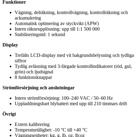
Funktioner
Vägning, delräkning, kontrollvägning, kontrollräkning och
ackumulering
Automatisk optimering av styckvikt (APW)
Intern räkneupplösning: upp till 1:1 500 000
Stabiliseringstid: 1 sekund
Display
Trefälts LCD-display med vit bakgrundsbelysning och tydliga
siffror
Tydlig avläsning med 3-färgade kontrollindikatorer (röd, gul,
grön) och ljudsignal
8 funktionsknappar
Strömförsörjning och anslutningar
Intern strömförsörjning: 100–240 VAC / 50–60 Hz
Uppladdningsbart blybatteri med upp till 210 timmars drift
Övrigt
Extern kalibrering
Temperaturtålighet: -10 °C till +40 °C
Vägningsenheter: kg, g, lb, oz, lb:oz