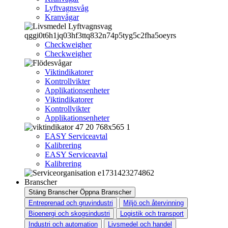
Lyftvagnsvåg
Kranvågar
Checkweigher
Checkweigher
Viktindikatorer
Kontrollvikter
Applikationsenheter
Viktindikatorer
Kontrollvikter
Applikationsenheter
EASY Serviceavtal
Kalibrering
EASY Serviceavtal
Kalibrering
Branscher
Stäng Branscher
Öppna Branscher
Entreprenad och gruvindustri
Miljö och återvinning
Bioenergi och skogsindustri
Logistik och transport
Industri och automation
Livsmedel och handel