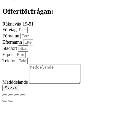
Offertförfrågan:
Räknevåg 19-51
Företag
Förnamn
Efternamn
Stad/ort
E-post
Telefon
Medddelande
Skicka