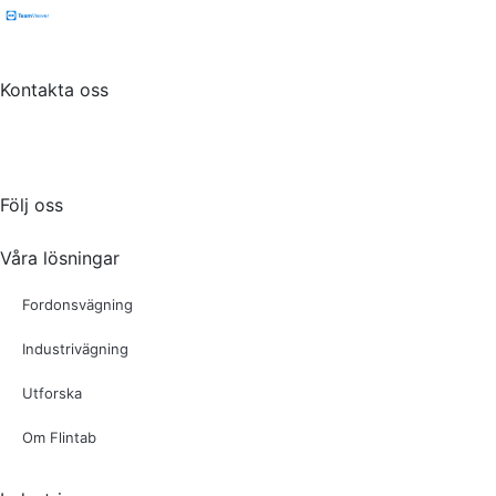
Kontakta oss
Tel:
036-31 42 00
Mejl:
info@flintab.se
Följ oss
Våra lösningar
Fordonsvägning
Industrivägning
Utforska
Om Flintab