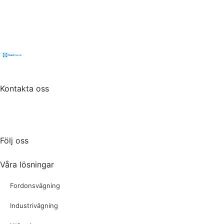
Flintab
Box 180, 551 13 Jönköping
Besöksadress: Kabelvägen 4, 553 02 Jönköping
Kontakta oss
Tel:
036-31 42 00
Mejl:
info@flintab.se
Följ oss
Våra lösningar
Fordonsvägning
Industrivägning