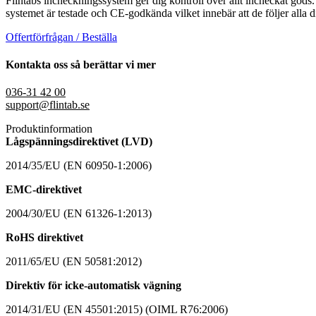
Flintabs incheckningssystem ger dig kontroll över allt incheckat gods. 
systemet är testade och CE-godkända vilket innebär att de följer alla d
Offertförfrågan / Beställa
Kontakta oss så berättar vi mer
036-31 42 00
support@flintab.se
Produktinformation
Lågspänningsdirektivet (LVD)
2014/35/EU (EN 60950-1:2006)
EMC-direktivet
2004/30/EU (EN 61326-1:2013)
RoHS direktivet
2011/65/EU (EN 50581:2012)
Direktiv för icke-automatisk vägning
2014/31/EU (EN 45501:2015) (OIML R76:2006)