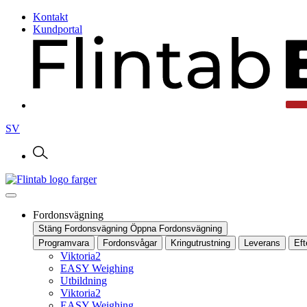
Kontakt
Kundportal
SV
Fordonsvägning
Stäng Fordonsvägning
Öppna Fordonsvägning
Programvara
Fordonsvågar
Kringutrustning
Leverans
Ef
Viktoria2
EASY Weighing
Utbildning
Viktoria2
EASY Weighing