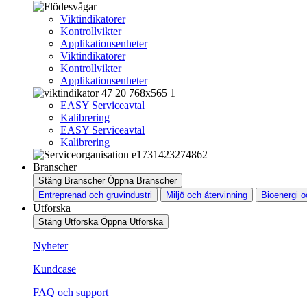
Viktindikatorer
Kontrollvikter
Applikationsenheter
Viktindikatorer
Kontrollvikter
Applikationsenheter
EASY Serviceavtal
Kalibrering
EASY Serviceavtal
Kalibrering
Branscher
Stäng Branscher
Öppna Branscher
Entreprenad och gruvindustri
Miljö och återvinning
Bioenergi o
Utforska
Stäng Utforska
Öppna Utforska
Nyheter
Kundcase
FAQ och support