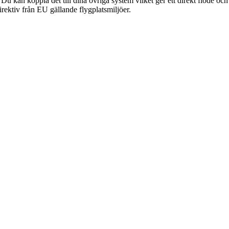
Du kan koppla det till dina övriga system vilket ger ett direkt flöde oc
irektiv från EU gällande flygplatsmiljöer.