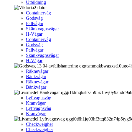
Utbildning
Containervåg
Godsvåg
Pallvågar
Skänkvagnsvågar
H-Vågar
Containervåg
Godsvåg
Pallvågar
Skänkvagnsvågar
H-Vågar
Räknevågar
Bänkvågar
Räknevågar
Bänkvågar
Lyftvagnsvåg
Kranvågar
Lyftvagnsvåg
Kranvågar
Checkweigher
Checkweigher