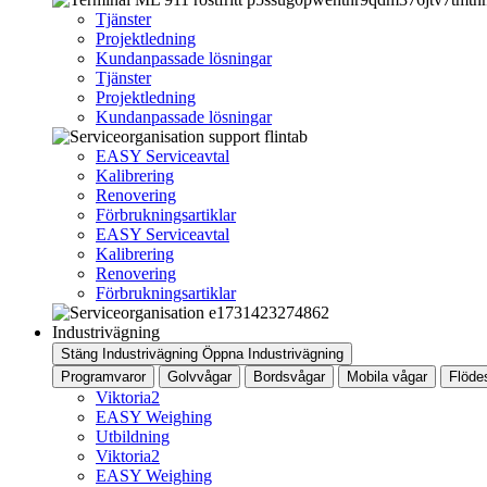
Tjänster
Projektledning
Kundanpassade lösningar
Tjänster
Projektledning
Kundanpassade lösningar
EASY Serviceavtal
Kalibrering
Renovering
Förbrukningsartiklar
EASY Serviceavtal
Kalibrering
Renovering
Förbrukningsartiklar
Industrivägning
Stäng Industrivägning
Öppna Industrivägning
Programvaror
Golvvågar
Bordsvågar
Mobila vågar
Flöde
Viktoria2
EASY Weighing
Utbildning
Viktoria2
EASY Weighing