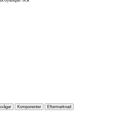
svågar
Komponenter
Eftermarknad