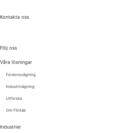
Kontakta oss
Tel:
036-31 42 00
Mejl:
info@flintab.se
Följ oss
Våra lösningar
Fordonsvägning
Industrivägning
Utforska
Om Flintab
Industrier