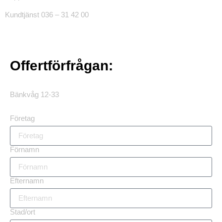
Kundtjänst 036 – 31 42 00
Offertförfrågan:
Bänkvåg 12-33
Företag
Förnamn
Efternamn
Stad/ort