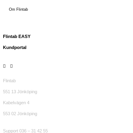
Om Flintab
Flintab EASY
Kundportal
Flintab
551 13 Jönköping
Kabelvägen 4
553 02 Jönköping
Support 036 – 31 42 55