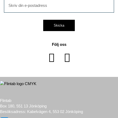
Skicka
Följ oss
Flintab
Box 180, 551 13 Jönköping
Besöksadress: Kabelvägen 4, 553 02 Jönköping