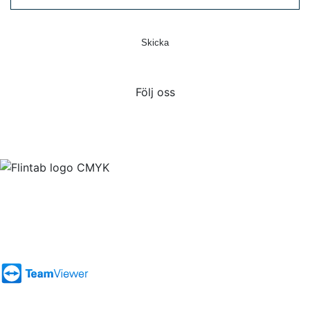
Skicka
Följ oss
Flintab
Box 180, 551 13 Jönköping
Besöksadress: Kabelvägen 4, 553 02 Jönköping