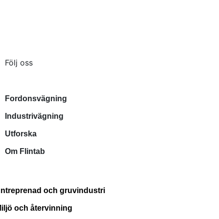
Kontakta oss
Tel:
036-31 42 00
Mejl:
info@flintab.se
Följ oss
Våra lösningar
Fordonsvägning
Industrivägning
Utforska
Om Flintab
Industrier
ntreprenad och gruvindustri
iljö och återvinning