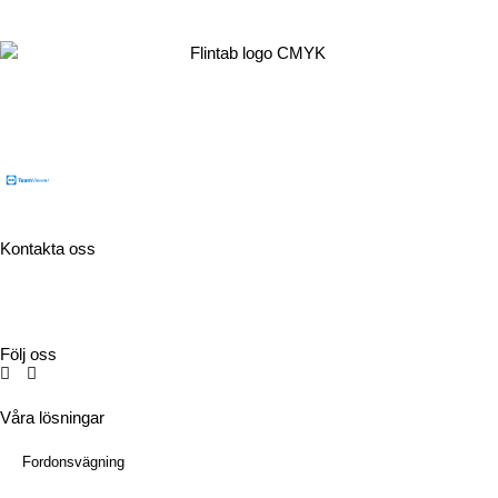
Flintab
Box 180, 551 13 Jönköping
Besöksadress: Kabelvägen 4, 553 02 Jönköping
Kontakta oss
Tel:
036-31 42 00
Mejl:
info@flintab.se
Följ oss
Våra lösningar
Fordonsvägning