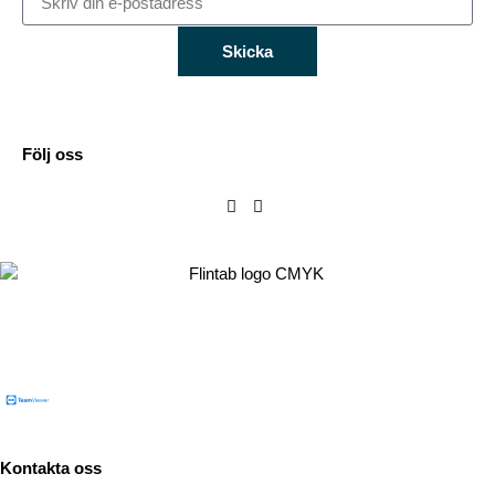
Skicka
Följ oss
Flintab
Box 180, 551 13 Jönköping
Besöksadress: Kabelvägen 4, 553 02 Jönköping
Kontakta oss
Tel:
036-31 42 00