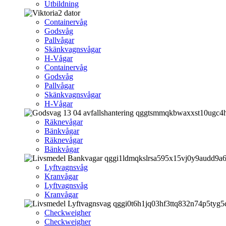
Utbildning
Containervåg
Godsvåg
Pallvågar
Skänkvagnsvågar
H-Vågar
Containervåg
Godsvåg
Pallvågar
Skänkvagnsvågar
H-Vågar
Räknevågar
Bänkvågar
Räknevågar
Bänkvågar
Lyftvagnsvåg
Kranvågar
Lyftvagnsvåg
Kranvågar
Checkweigher
Checkweigher