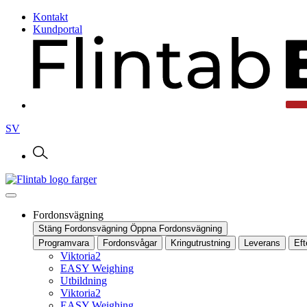
Kontakt
Kundportal
SV
Fordonsvägning
Stäng Fordonsvägning
Öppna Fordonsvägning
Programvara
Fordonsvågar
Kringutrustning
Leverans
Ef
Viktoria2
EASY Weighing
Utbildning
Viktoria2
EASY Weighing