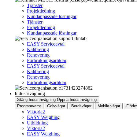
Tjänster
Projektledning
Kundanpassade lösningar
Tjänster
Projektledning
Kundanpassade lösningar
EASY Serviceavtal
Kalibrering
Renovering
Förbrukningsartiklar
EASY Serviceavtal
Kalibrering
Renovering
Förbrukningsartiklar
Industrivägning
Stäng Industrivägning
Öppna Industrivägning
Programvaror
Golvvågar
Bordsvågar
Mobila vågar
Flöde
Viktoria2
EASY Weighing
Utbildning
Viktoria2
EASY Weighing