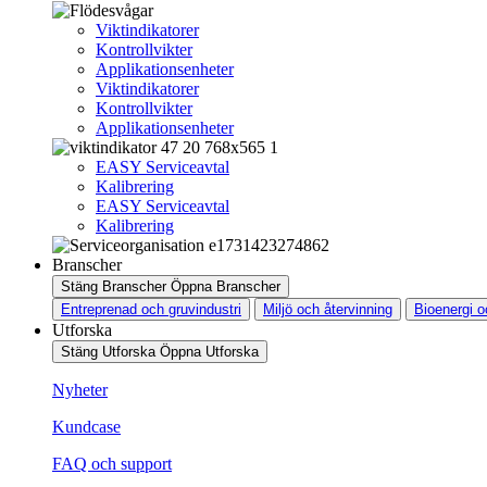
Viktindikatorer
Kontrollvikter
Applikationsenheter
Viktindikatorer
Kontrollvikter
Applikationsenheter
EASY Serviceavtal
Kalibrering
EASY Serviceavtal
Kalibrering
Branscher
Stäng Branscher
Öppna Branscher
Entreprenad och gruvindustri
Miljö och återvinning
Bioenergi o
Utforska
Stäng Utforska
Öppna Utforska
Nyheter
Kundcase
FAQ och support