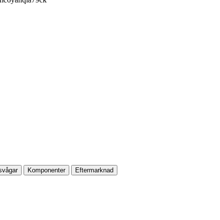
svågar
Komponenter
Eftermarknad