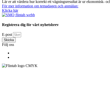
Lär er att värdera hur korrekt ett vägningsresultat är ur ekonomisk- 
För mer information om temadagen och anmälan:
Klicka här
Registrera dig för vårt nyhetsbrev
E-post
Skicka
Följ oss
Flintab
Box 180, 551 13 Jönköping
Besöksadress: Kabelvägen 4, 553 02 Jönköping