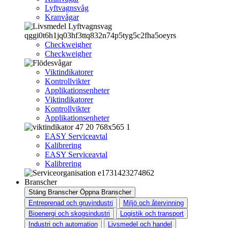
Lyftvagnsvåg
Kranvågar
Checkweigher
Checkweigher
Viktindikatorer
Kontrollvikter
Applikationsenheter
Viktindikatorer
Kontrollvikter
Applikationsenheter
EASY Serviceavtal
Kalibrering
EASY Serviceavtal
Kalibrering
Branscher
Stäng Branscher
Öppna Branscher
Entreprenad och gruvindustri
Miljö och återvinning
Bioenergi och skogsindustri
Logistik och transport
Industri och automation
Livsmedel och handel