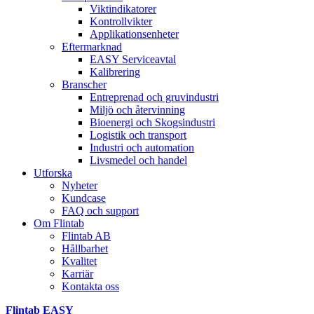
Viktindikatorer
Kontrollvikter
Applikationsenheter
Eftermarknad
EASY Serviceavtal
Kalibrering
Branscher
Entreprenad och gruvindustri
Miljö och återvinning
Bioenergi och Skogsindustri
Logistik och transport
Industri och automation
Livsmedel och handel
Utforska
Nyheter
Kundcase
FAQ och support
Om Flintab
Flintab AB
Hållbarhet
Kvalitet
Karriär
Kontakta oss
Flintab EASY