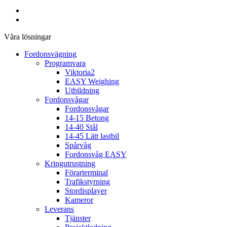
Våra lösningar
Fordonsvägning
Programvara
Viktoria2
EASY Weighing
Utbildning
Fordonsvågar
Fordonsvågar
14-15 Betong
14-40 Stål
14-45 Lätt lastbil
Spårvåg
Fordonsvåg EASY
Kringutrustning
Förarterminal
Trafikstyrning
Stordisplayer
Kameror
Leverans
Tjänster