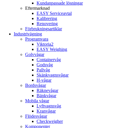
Kundanpassade lösningar
Eftermarknad
EASY Serviceavtal
Kalibrering
Renovering
Förbrukningsartiklar
Industrivägning
Programvara
Viktoria2
EASY Weighing
Golvvågar
Containervåg
Godsvåg
Pallvåg
Skänkvagnsvågar
H-vågar
Bordsvågar
Räknevågar
Bänkvågar
Mobila vågar
Lyftvagnsvåg
Kranvågar
Flödesvågar
Checkweigher
Komponenter