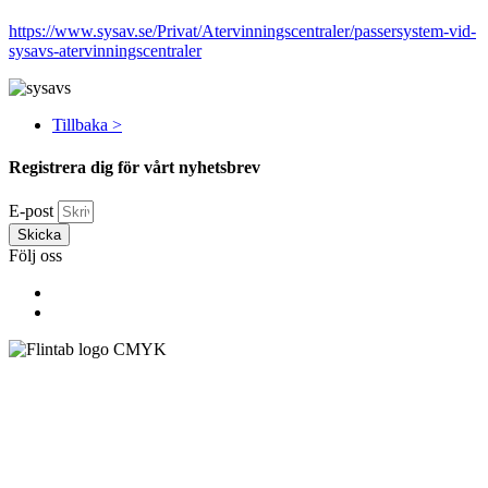
https://www.sysav.se/Privat/Atervinningscentraler/passersystem-vid-
sysavs-atervinningscentraler
Tillbaka >
Registrera dig för vårt nyhetsbrev
E-post
Skicka
Följ oss
Flintab
Box 180, 551 13 Jönköping
Besöksadress: Kabelvägen 4, 553 02 Jönköping