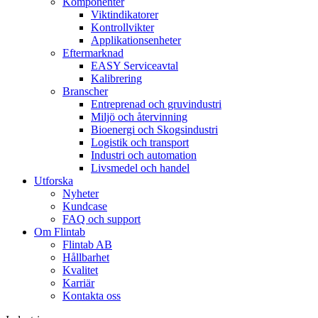
Komponenter
Viktindikatorer
Kontrollvikter
Applikationsenheter
Eftermarknad
EASY Serviceavtal
Kalibrering
Branscher
Entreprenad och gruvindustri
Miljö och återvinning
Bioenergi och Skogsindustri
Logistik och transport
Industri och automation
Livsmedel och handel
Utforska
Nyheter
Kundcase
FAQ och support
Om Flintab
Flintab AB
Hållbarhet
Kvalitet
Karriär
Kontakta oss