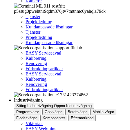
Kameror
Tjänster
Projektledning
Kundanpassade lösningar
Tjänster
Projektledning
Kundanpassade lösningar
EASY Serviceavtal
Kalibrering
Renovering
Förbrukningsartiklar
EASY Serviceavtal
Kalibrering
Renovering
Förbrukningsartiklar
Industrivägning
Stäng Industrivägning
Öppna Industrivägning
Programvaror
Golvvågar
Bordsvågar
Mobila vågar
Flödesvågar
Komponenter
Eftermarknad
Viktoria2
EASY Weighing