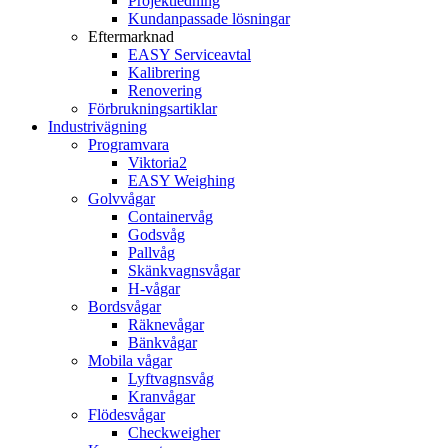
Projektledning
Kundanpassade lösningar
Eftermarknad
EASY Serviceavtal
Kalibrering
Renovering
Förbrukningsartiklar
Industrivägning
Programvara
Viktoria2
EASY Weighing
Golvvågar
Containervåg
Godsvåg
Pallvåg
Skänkvagnsvågar
H-vågar
Bordsvågar
Räknevågar
Bänkvågar
Mobila vågar
Lyftvagnsvåg
Kranvågar
Flödesvågar
Checkweigher