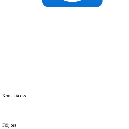
Kontakta oss
Tel:
036-31 42 00
Mejl:
info@flintab.se
Följ oss