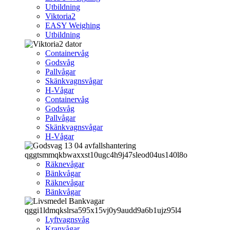
Utbildning
Viktoria2
EASY Weighing
Utbildning
Containervåg
Godsvåg
Pallvågar
Skänkvagnsvågar
H-Vågar
Containervåg
Godsvåg
Pallvågar
Skänkvagnsvågar
H-Vågar
Räknevågar
Bänkvågar
Räknevågar
Bänkvågar
Lyftvagnsvåg
Kranvågar