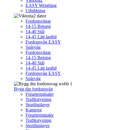
Viktoria2
EASY Weighing
Utbildning
Fordonsvågar
14-15 Betong
14-40 Stål
14-45 Lätt lastbil
Fordonsvåg EASY
Spårvåg
Fordonsvågar
14-15 Betong
14-40 Stål
14-45 Lätt lastbil
Fordonsvåg EASY
Spårvåg
Bygg din fordonsvåg
Förarterminaler
Trafikstyrning
Stordisplayer
Kameror
Förarterminaler
Trafikstyrning
Stordisplayer