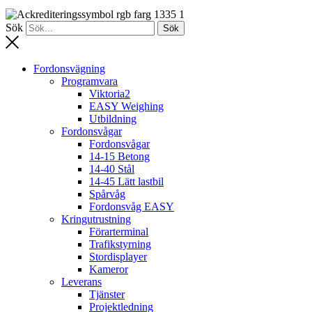
Sök
Sök
Fordonsvägning
Programvara
Viktoria2
EASY Weighing
Utbildning
Fordonsvågar
Fordonsvågar
14-15 Betong
14-40 Stål
14-45 Lätt lastbil
Spårvåg
Fordonsvåg EASY
Kringutrustning
Förarterminal
Trafikstyrning
Stordisplayer
Kameror
Leverans
Tjänster
Projektledning