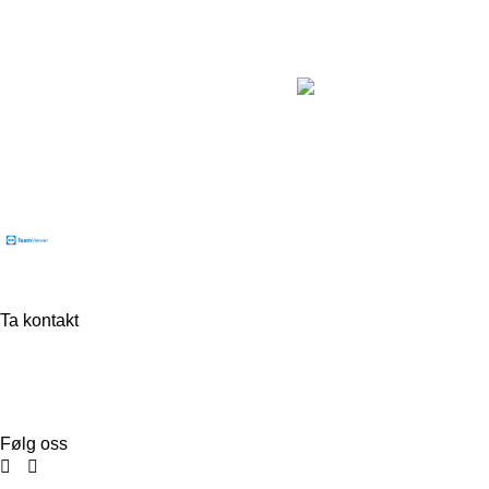
Flintab AB
Box 180, 551 13 Jönköping, Sverige
Besøksadresse: Kabelvägen 4, 553 02 Jönköping
Ta kontakt
Tel:
+46 (0)36-31 42 00
Mejl:
info@flintab.se
Følg oss