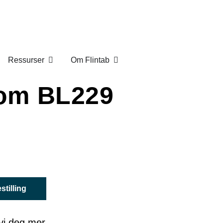
Ressurser
Om Flintab
bom BL229
stilling
 vi deg mer