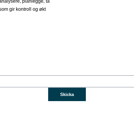
 analysere, planlegge, ta
som gir kontroll og økt
Skicka