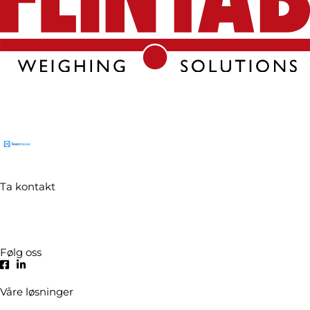
Flintab AB
Box 180, 551 13 Jönköping, Sverige
Besøksadresse: Kabelvägen 4, 553 02 Jönköping
Ta kontakt
Tel:
+46 (0)36-31 42 00
Mejl:
info@flintab.se
Følg oss
Våre løsninger