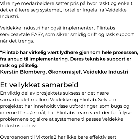
Våre nye medarbeidere setter pris på hvor raskt og enkelt
det er å lære seg systemet, forteller Ingela fra Veidekke
Industri.
Veidekke Industri har også implementert Flintabs
serviceavtale EASY, som sikrer smidig drift og rask support
når det trengs.
“Flintab har virkelig vært lydhøre gjennom hele prosessen,
fra anbud til implementering. Deres tekniske support er
rask og pålitelig.”
Kerstin Blomberg, Økonomisjef, Veidekke Industri
Et vellykket samarbeid
En viktig del av prosjektets suksess er det nære
samarbeidet mellom Veidekke og Flintab. Selv om
prosjektet har inneholdt visse utfordringer, som bugs og
interne IT-spørsmål, har Flintabs team vært der for å løse
problemene og sikre at systemene tilpasses Veidekke
Industris behov.
Overgangen til Viktoria2 har ikke bare effektivisert