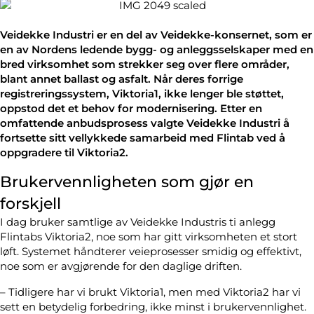
Veidekke Industri er en del av Veidekke-konsernet, som er
en av Nordens ledende bygg- og anleggsselskaper med en
bred virksomhet som strekker seg over flere områder,
blant annet ballast og asfalt.
Når deres forrige
registreringssystem, Viktoria1, ikke lenger ble støttet,
oppstod det et behov for modernisering. Etter en
omfattende anbudsprosess valgte Veidekke Industri å
fortsette sitt vellykkede samarbeid med Flintab ved å
oppgradere til Viktoria2.
Brukervennligheten som gjør en
forskjell
I dag bruker samtlige av Veidekke Industris ti anlegg
Flintabs Viktoria2, noe som har gitt virksomheten et stort
løft. Systemet håndterer veieprosesser smidig og effektivt,
noe som er avgjørende for den daglige driften.
– Tidligere har vi brukt Viktoria1, men med Viktoria2 har vi
sett en betydelig forbedring, ikke minst i brukervennlighet.