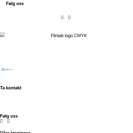
Følg oss
Flintab AB
Box 180, 551 13 Jönköping, Sverige
Besøksadresse: Kabelvägen 4, 553 02 Jönköping
Ta kontakt
Tel:
+46 (0)36-31 42 00
Mejl:
info@flintab.se
Følg oss
Våre løsninger