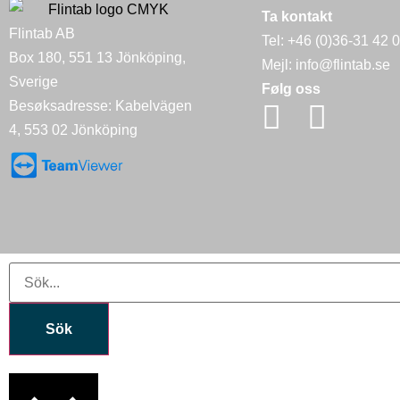
Ta kontakt
Flintab AB
Tel:
+46 (0)36-31 42 
Box 180, 551 13 Jönköping,
Mejl:
info@flintab.se
Sverige
Følg oss
Besøksadresse: Kabelvägen
4, 553 02 Jönköping
Sök