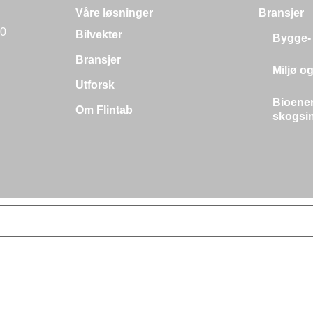
Våre løsninger
Bransjer
00
Bilvekter
Bygge- 
Bransjer
Miljø o
Utforsk
Bioener
Om Flintab
skogsin