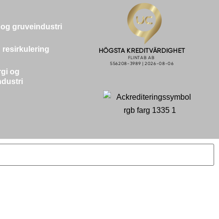
og gruveindustri
g resirkulering
gi og
dustri